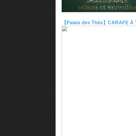
【Palais des Thés】CARAFE