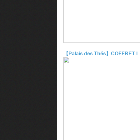
【Palais des Thés】COFFRET 