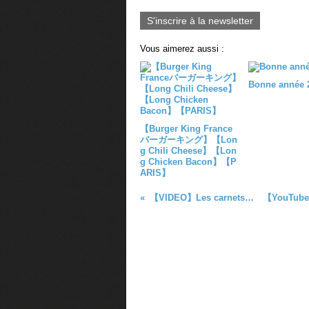
S'inscrire à la newsletter
Vous aimerez aussi :
Bonne année 2
【Burger King France
バーガーキング】【Lon
g Chili Cheese】【Lon
g Chicken Bacon】【P
ARIS】
【VIDEO】Les carnets de Julie